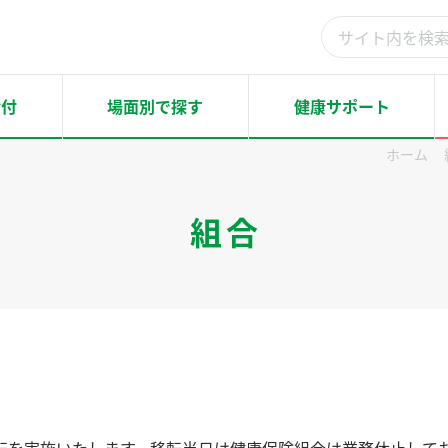
検
索
結
給付
場面別で探す
健康サポート
果：
ホーム
組合