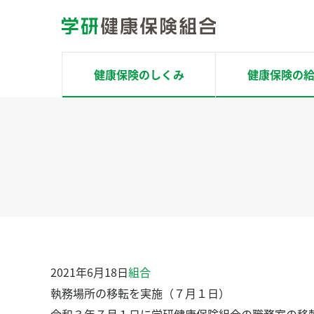
コ
ン
テ
ン
健康保険のしくみ
健康保険の
ツ
へ
ホーム
ス
健康保険のしくみ
キ
ッ
健康保険の給付
プ
場面別で探す
健康サポート
2021年6月18日
組合
健康チェック
執務場所の移転を実施（７月１日）
Pep Up ペップアップ