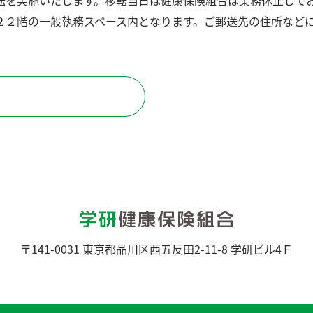
転を実施いたします。移転当日は健康保険組合は業務休止して
２２階の一般執務スペース内となります。ご郵送先の住所など
検
検
〒141-0031
東京都品川区西五反田2-11-8 学研ビル4Ｆ
索
索
結
マイページ
果：