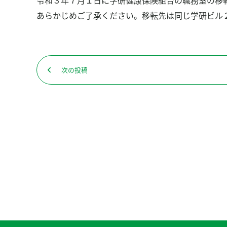
令和３年７月１日に学研健康保険組合の職務室の移
食事管理アプリ「あすけん」
あらかじめご了承ください。移転先は同じ学研ビル
保養施設の利用
申請書ダウンロード
投
お問い合わせ
次の投稿
次
稿
よくある質問
の
ナ
投
ビ
組合について
稿：
ゲ
プライバシーポリシー
ー
シ
ョ
ン