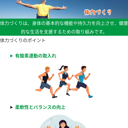
健康チェック
Pep Up ペップアップ
食事管理アプリ「あすけん」
体力づくりは、身体の基本的な機能や持久力を向上させ、健康
保養施設の利用
的な生活を支援するための取り組みです。
体力づくりのポイント
申請書ダウンロード
有酸素運動の取入れ
お問い合わせ
よくある質問
組合について
プライバシーポリシー
柔軟性とバランスの向上
検
検
索
索