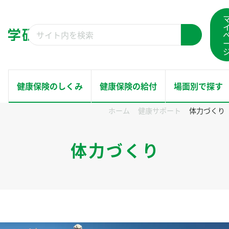
コ
ン
検
テ
検
索
ン
索
結
ツ
果：
へ
健康保険のしくみ
健康保険の給付
場面別で探す
ス
ホーム
健康サポート
体力づくり
キ
ホーム
ッ
健康保険のしくみ
体力づくり
プ
健康保険の給付
場面別で探す
健康サポート