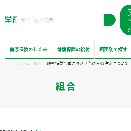
コ
ン
検
テ
検
索
ン
索
結
ツ
果：
へ
健康保険のしくみ
健康保険の給付
場面別で探す
ス
ホーム
組合
理事補欠選挙における当選人の決定について
キ
ホーム
ッ
健康保険のしくみ
組合
プ
健康保険の給付
場面別で探す
健康サポート