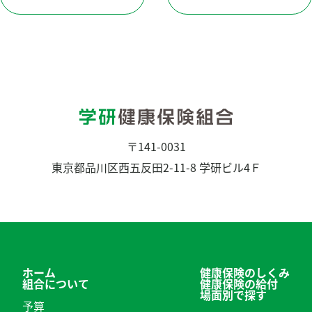
次
前
結
稿
マイページ
の
の
果：
ナ
投
投
ビ
稿：
稿：
ゲ
ー
シ
ョ
〒141-0031
ン
東京都品川区西五反田2-11-8 学研ビル4Ｆ
ホーム
健康保険のしくみ
組合について
健康保険の給付
場面別で探す
予算