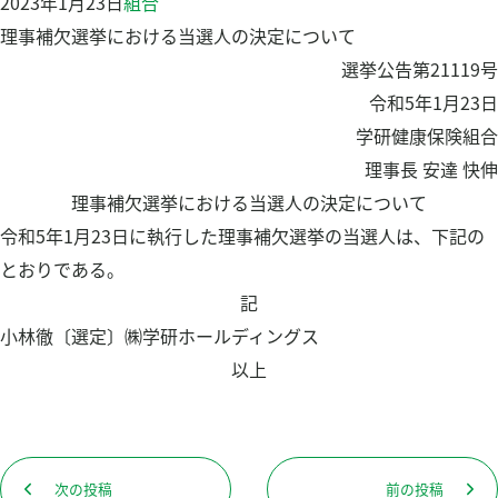
2023年1月23日
組合
健康チェック
理事補欠選挙における当選人の決定について
Pep Up ペップアップ
選挙公告第21119号
食事管理アプリ「あすけん」
令和5年1月23日
保養施設の利用
学研健康保険組合
申請書ダウンロード
理事長 安達 快伸
理事補欠選挙における当選人の決定について
お問い合わせ
令和5年1月23日に執行した理事補欠選挙の当選人は、下記の
よくある質問
とおりである。
記
組合について
小林徹〔選定〕㈱学研ホールディングス
以上
プライバシーポリシー
検
検
索
投
次の投稿
前の投稿
索