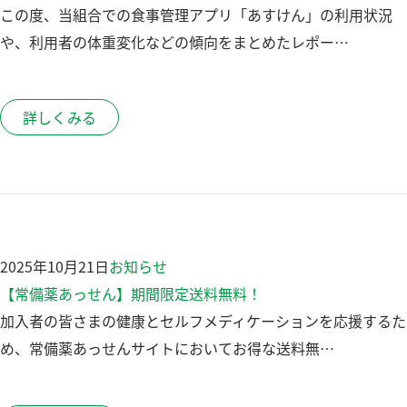
結
マイページ
この度、当組合での食事管理アプリ「あすけん」の利用状況
果：
や、利用者の体重変化などの傾向をまとめたレポー…
詳しくみる
2025年10月21日
お知らせ
【常備薬あっせん】期間限定送料無料！
加入者の皆さまの健康とセルフメディケーションを応援するた
め、常備薬あっせんサイトにおいてお得な送料無…