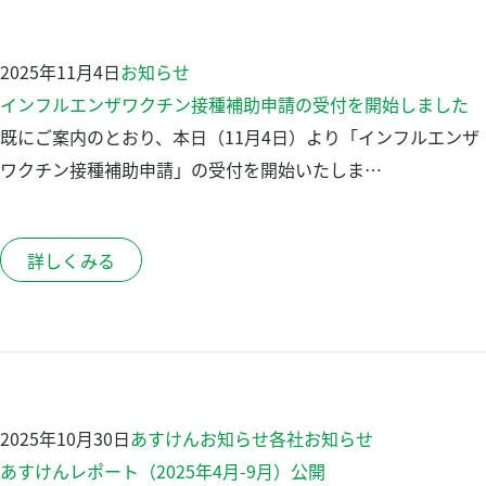
健康チェック
Pep Up ペップアップ
2025年11月4日
お知らせ
食事管理アプリ「あすけん」
インフルエンザワクチン接種補助申請の受付を開始しました
保養施設の利用
既にご案内のとおり、本日（11月4日）より「インフルエンザ
申請書ダウンロード
ワクチン接種補助申請」の受付を開始いたしま…
お問い合わせ
詳しくみる
よくある質問
組合について
プライバシーポリシー
検
2025年10月30日
あすけん
お知らせ
各社お知らせ
検
索
あすけんレポート（2025年4月-9月）公開
索