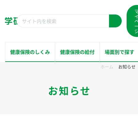
コ
ン
検
テ
検
索
ン
索
結
ツ
果：
へ
健康保険のしくみ
健康保険の給付
場面別で探す
ス
ホーム
お知らせ
キ
ホーム
ッ
健康保険のしくみ
お知らせ
プ
健康保険の給付
場面別で探す
健康サポート