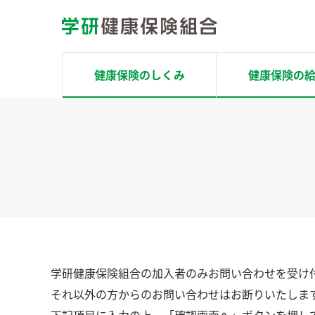
コ
ン
テ
ン
健康保険のしくみ
健康保険の
ツ
へ
ホーム
ス
健康保険のしくみ
キ
ッ
健康保険の給付
プ
場面別で探す
健康サポート
学研健康保険組合の加入者のみお問い合わせを受け
健康チェック
それ以外の方からのお問い合わせはお断りいたしま
Pep Up ペップアップ