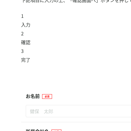
下記項目に入力の上、「確認画面へ」ボタンを押し
食事管理アプリ「あすけん」
保養施設の利用
1
入力
申請書ダウンロード
2
お問い合わせ
確認
3
よくある質問
完了
組合について
プライバシーポリシー
お名前
必須