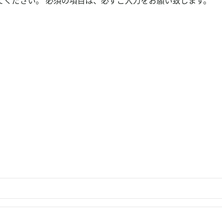
てください。 必須の項目は、必ずご入力をお願い致します。
検
検
索
索
結
マイページ
果：