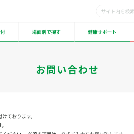
検
索
結
給付
場面別で探す
健康サポート
果：
お問い合わせ
付けております。
す。