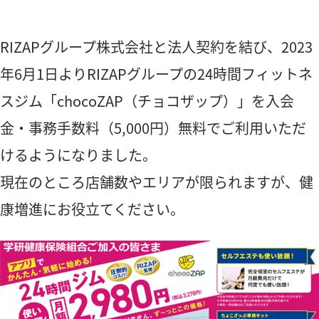
健康チェック
Pep Up ペップアップ
RIZAPグループ株式会社と法人契約を結び、2023
食事管理アプリ「あすけん」
年6月1日よりRIZAPグループの24時間フィットネ
保養施設の利用
スジム「chocoZAP（チョコザップ）」を入会
申請書ダウンロード
金・事務手数料（5,000円）無料でご利用いただ
お問い合わせ
けるようになりました。
よくある質問
現在のところ店舗数やエリアが限られますが、健
組合について
康増進にお役立てください。
プライバシーポリシー
検
検
索
索