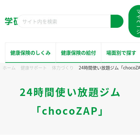
コ
ン
検
テ
検
索
ン
索
結
ツ
果：
へ
健康保険のしくみ
健康保険の給付
場面別で探す
ス
ホーム
健康サポート
体力づくり
24時間使い放題ジム「chocoZ
キ
ホーム
ッ
健康保険のしくみ
24時間使い放題ジム
プ
健康保険の給付
「chocoZAP」
場面別で探す
健康サポート