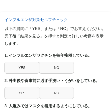
健康チェック
Pep Up ペップアップ
食事管理アプリ「あすけん」
インフルエンザ対策セルフチェック
保養施設の利用
以下の質問に「YES」または「NO」でお答えください。
完了後「結果を見る」を押すと判定と詳しい考察を表示
申請書ダウンロード
します。
お問い合わせ
1. インフルエンザワクチンを毎年接種している。
よくある質問
YES
NO
組合について
2. 外出後や食事前に必ず手洗い・うがいをしている。
プライバシーポリシー
YES
NO
検
検
索
3. 人混みではマスクを着用するようにしている。
索