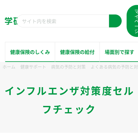
コ
ン
検
テ
検
索
ン
索
結
ツ
果：
へ
健康保険のしくみ
健康保険の給付
場面別で探す
ス
ホーム
健康サポート
病気の予防と対策
よくある病気の予防と対
キ
ホーム
ッ
健康保険のしくみ
インフルエンザ対策度セル
プ
健康保険の給付
フチェック
場面別で探す
健康サポート