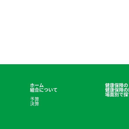
食事管理アプリ「あすけん」
保養施設の利用
申請書ダウンロード
お問い合わせ
よくある質問
組合について
プライバシーポリシー
ホーム
健康保険の
組合について
健康保険の
場面別で探
予算
決算