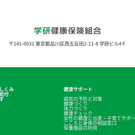
〒141-0031
東京都品川区西五反田2-11-8 学研ビル4Ｆ
しくみ
健康サポート
給付
す
病気の予防と対策
検
健康づくり
検
体力づくり
索
健康チェック
索
結
女性の健康と出産・子育てサポ
マイページ
こころと身体の相談窓口
果：
保養施設の利用