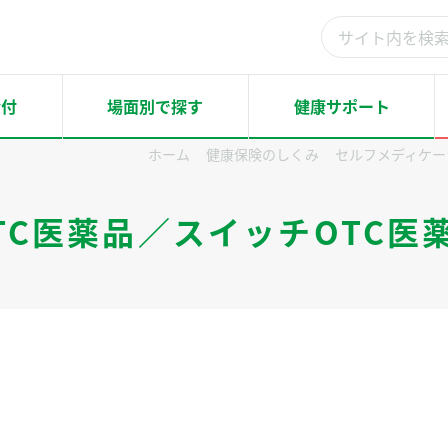
検
索
結
給付
場面別で探す
健康サポート
果：
ホーム
健康保険のしくみ
セルフメディケー
TC医薬品／スイッチOTC医