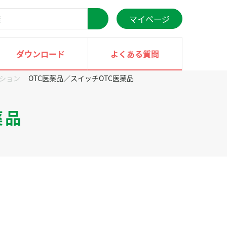
マイページ
検
索
ダウンロード
よくある質問
ション
OTC医薬品／スイッチOTC医薬品
薬品