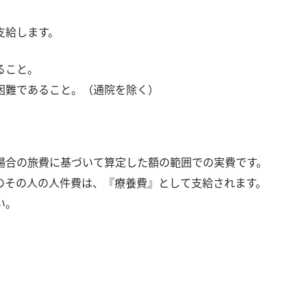
支給します。
ること。
困難であること。（通院を除く）
場合の旅費に基づいて算定した額の範囲での実費です。
のその人の人件費は、『療養費』として支給されます。
い。
検
検
索
索
結
マイページ
果：