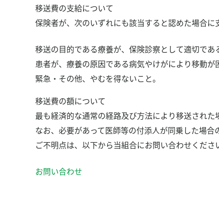
食事管理アプリ「あすけん」
移送費の支給について
保養施設の利用
保険者が、次のいずれにも該当すると認めた場合に
申請書ダウンロード
移送の目的である療養が、保険診察として適切であ
患者が、療養の原因である病気やけがにより移動が
お問い合わせ
緊急・その他、やむを得ないこと。
よくある質問
移送費の額について
組合について
最も経済的な通常の経路及び方法により移送された
なお、必要があって医師等の付添人が同乗した場合
プライバシーポリシー
ご不明点は、以下から当組合にお問い合わせくださ
お問い合わせ