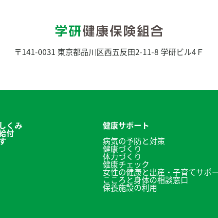
〒141-0031
東京都品川区西五反田2-11-8 学研ビル4Ｆ
しくみ
健康サポート
給付
す
病気の予防と対策
健康づくり
体力づくり
健康チェック
女性の健康と出産・子育てサポ
こころと身体の相談窓口
保養施設の利用