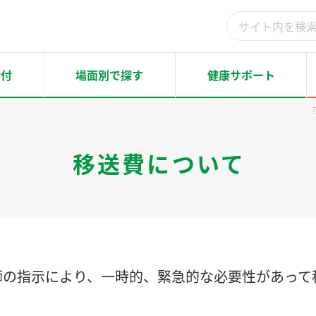
検
索
結
給付
場面別で探す
健康サポート
果：
移送費について
師の指示により、一時的、緊急的な必要性があって