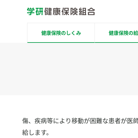
コ
ン
テ
ン
健康保険のしくみ
健康保険の
ツ
へ
ホーム
ス
健康保険のしくみ
キ
ッ
健康保険の給付
プ
場面別で探す
健康サポート
傷、疾病等により移動が困難な患者が医
健康チェック
給します。
Pep Up ペップアップ